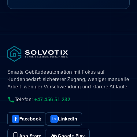
Smarte Gebäudeautomation mit Fokus auf
Kundenbedarf: sichererer Zugang, weniger manuelle
Arbeit, weniger Verschwendung und klarere Abläufe.
call
Telefon:
+47 456 51 232
f
Facebook
LinkedIn
in
phone_iphone
android
App Store
Google Play