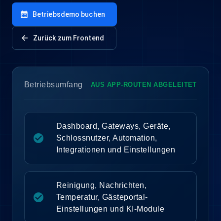
calendar_month
Betriebsdemo buchen
arrow_back
Zurück zum Frontend
Betriebsumfang
AUS APP-ROUTEN ABGELEITET
Dashboard, Gateways, Geräte,
check_circle
Schlossnutzer, Automation,
Integrationen und Einstellungen
Reinigung, Nachrichten,
check_circle
Temperatur, Gästeportal-
Einstellungen und KI-Module