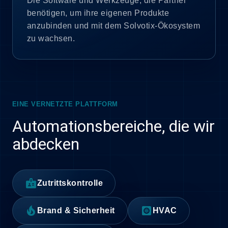
Die Software und Werkzeuge, die Partner
benötigen, um ihre eigenen Produkte
anzubinden und mit dem Solvotix-Ökosystem
zu wachsen.
EINE VERNETZTE PLATTFORM
Automationsbereiche, die wir
abdecken
badge
Zutrittskontrolle
local_fire_department
hvac
Brand & Sicherheit
HVAC