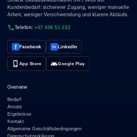
Kundenbedarf: sichererer Zugang, weniger manuelle
Arbeit, weniger Verschwendung und klarere Abläufe.
call
Telefon:
+47 456 51 232
f
Facebook
LinkedIn
in
phone_iphone
android
App Store
Google Play
Overview
Bedarf
Ansatz
Ergebnisse
Kontakt
Allgemeine Geschäftsbedingungen
Datenschutzerklärung