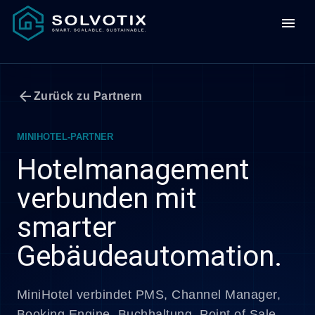
menu
arrow_back
Zurück zu Partnern
MINIHOTEL-PARTNER
Hotelmanagement
verbunden mit
smarter
Gebäudeautomation.
MiniHotel verbindet PMS, Channel Manager,
Booking Engine, Buchhaltung, Point of Sale,