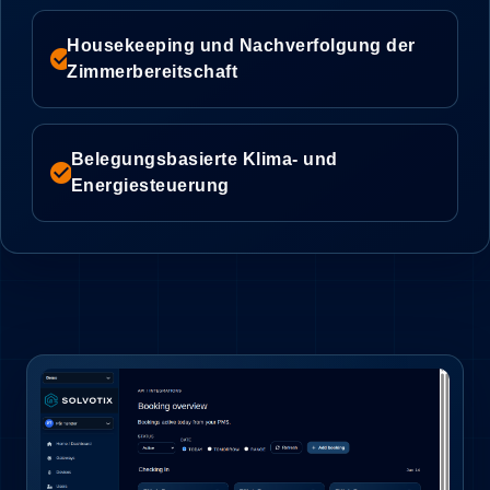
Housekeeping und Nachverfolgung der
check_circle
Zimmerbereitschaft
Belegungsbasierte Klima- und
check_circle
Energiesteuerung