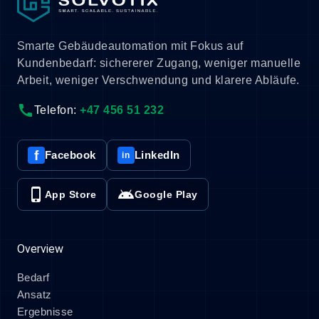
Smarte Gebäudeautomation mit Fokus auf
Kundenbedarf: sichererer Zugang, weniger manuelle
Arbeit, weniger Verschwendung und klarere Abläufe.
call
Telefon:
+47 456 51 232
f
Facebook
LinkedIn
in
phone_iphone
android
App Store
Google Play
Overview
Bedarf
Ansatz
Ergebnisse