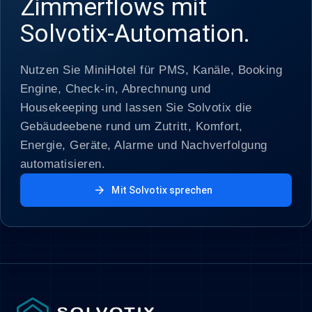
Zimmerflows mit
Solvotix-Automation.
Nutzen Sie MiniHotel für PMS, Kanäle, Booking
Engine, Check-in, Abrechnung und
Housekeeping und lassen Sie Solvotix die
Gebäudeebene rund um Zutritt, Komfort,
Energie, Geräte, Alarme und Nachverfolgung
automatisieren.
arrow_forward
Mit Solvotix sprechen