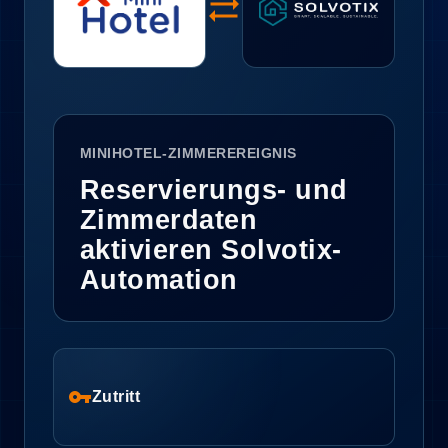
sync_alt
MINIHOTEL-ZIMMEREREIGNIS
Reservierungs- und
Zimmerdaten
aktivieren Solvotix-
Automation
vpn_key
Zutritt