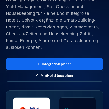
Yield Management, Self Check-in und
Housekeeping für kleine und mittelgroße
Hotels. Solvotix ergänzt die Smart-Building-
Ebene, damit Reservierungen, Zimmerstatus,
Check-in-Zeiten und Housekeeping Zutritt,
Klima, Energie, Alarme und Gerätesteuerung
auslösen können.
arrow_forward
Integration planen
open_in_new
MiniHotel besuchen