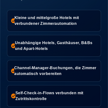
Kleine und mittelgroße Hotels mit
check_circle
verbundener Zimmerautomation
Unabhängige Hotels, Gasthäuser, B&Bs
check_circle
und Apart-Hotels
Channel-Manager-Buchungen, die Zimmer
check_circle
automatisch vorbereiten
Self-Check-in-Flows verbunden mit
check_circle
Zutrittskontrolle