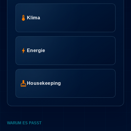
device_thermostat
Klima
bolt
Energie
cleaning_services
Housekeeping
WARUM ES PASST