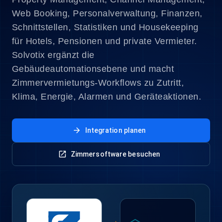
Web Booking, Personalverwaltung, Finanzen,
Schnittstellen, Statistiken und Housekeeping
für Hotels, Pensionen und private Vermieter.
Solvotix ergänzt die
Gebäudeautomationsebene und macht
Zimmervermietungs-Workflows zu Zutritt,
Klima, Energie, Alarmen und Geräteaktionen.
arrow_forward
Integration planen
open_in_new
Zimmersoftware besuchen