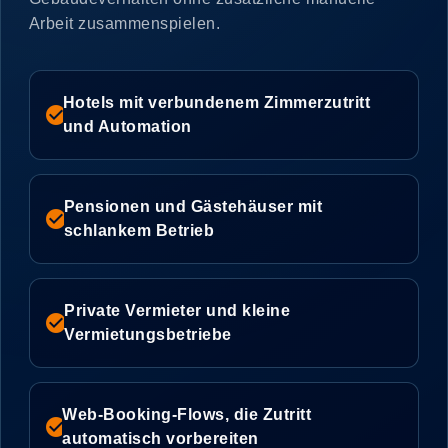
Arbeit zusammenspielen.
Hotels mit verbundenem Zimmerzutritt
check_circle
und Automation
Pensionen und Gästehäuser mit
check_circle
schlankem Betrieb
Private Vermieter und kleine
check_circle
Vermietungsbetriebe
Web-Booking-Flows, die Zutritt
check_circle
automatisch vorbereiten