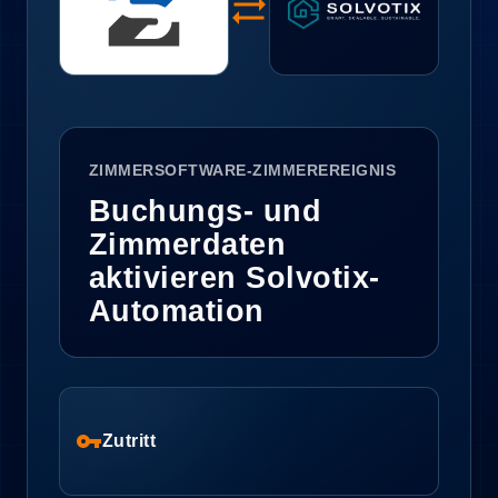
sync_alt
ZIMMERSOFTWARE-ZIMMEREREIGNIS
Buchungs- und
Zimmerdaten
aktivieren Solvotix-
Automation
vpn_key
Zutritt