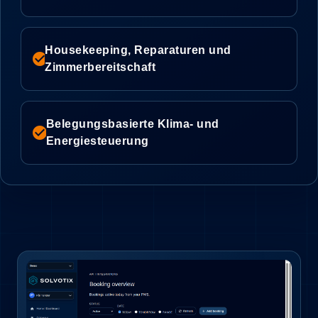
Housekeeping, Reparaturen und
check_circle
Zimmerbereitschaft
Belegungsbasierte Klima- und
check_circle
Energiesteuerung