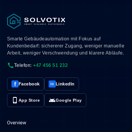
Smarte Gebäudeautomation mit Fokus auf
Kundenbedarf: sichererer Zugang, weniger manuelle
Arbeit, weniger Verschwendung und klarere Abläufe.
call
Telefon:
+47 456 51 232
f
Facebook
LinkedIn
in
phone_iphone
android
App Store
Google Play
Overview