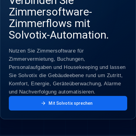
Verbinden Sie
Zimmersoftware-
Zimmerflows mit
Solvotix-Automation.
Nutzen Sie Zimmersoftware für
Zimmervermietung, Buchungen,
Personalaufgaben und Housekeeping und lassen
Sie Solvotix die Gebäudeebene rund um Zutritt,
Komfort, Energie, Geräteüberwachung, Alarme
und Nachverfolgung automatisieren.
arrow_forward
Mit Solvotix sprechen