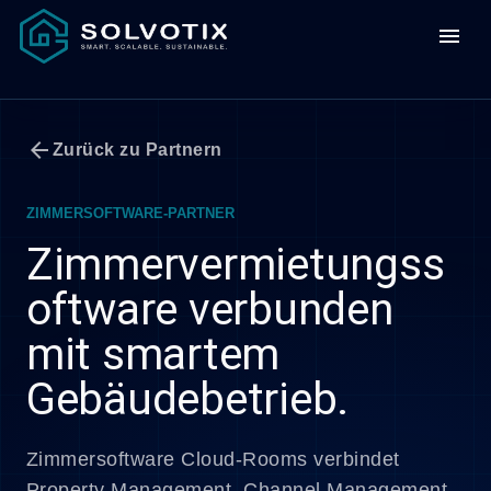
menu
arrow_back
Zurück zu Partnern
ZIMMERSOFTWARE-PARTNER
Zimmervermietungss
oftware verbunden
mit smartem
Gebäudebetrieb.
Zimmersoftware Cloud-Rooms verbindet
Property Management, Channel Management,